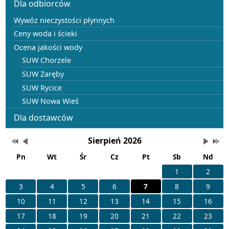
Dla odbiorców
Wywóz nieczystości płynnych
Ceny woda i ścieki
Ocena jakości wody
SUW Chorzele
SUW Zaręby
SUW Rycice
SUW Nowa Wieś
Dla dostawców
Wydarzenia
Przestaw datę na Sierpień 2025
Przestaw datę na Lipiec 2026
Lista wydarzeń w miesiącu
Brak wydarzeń w tym
Przesta
Prze
Sierpień 2026
Pn
Wt
Śr
Cz
Pt
Sb
Nd
1
2
3
4
5
6
7
8
9
10
11
12
13
14
15
16
17
18
19
20
21
22
23