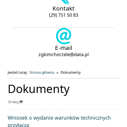
Kontakt
(29) 751 50 83
E-mail
zgkimchorzele@data.pl
Jesteś tutaj:
Strona główna
Dokumenty
Dokumenty
Drukuj
ZAŁĄCZNIKI
Wniosek o wydanie warunków technicznych
przyłącza