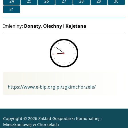
24
25
26
27
28
29
30
31
Imieniny
Imieniny:
Donaty
,
Olechny
i
Kajetana
Biuletyn Informacji Publicznej
https://www.e-bip.org.pl/zgkimchorzele/
Copyright © 2026 Zakład Gospodarki Komunalnej i
Mieszkaniowej w Chorzelach