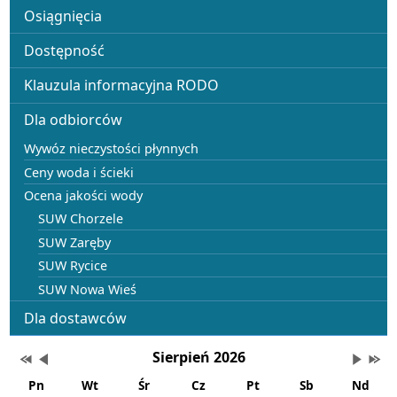
Osiągnięcia
Dostępność
Klauzula informacyjna RODO
Dla odbiorców
Wywóz nieczystości płynnych
Ceny woda i ścieki
Ocena jakości wody
SUW Chorzele
SUW Zaręby
SUW Rycice
SUW Nowa Wieś
Dla dostawców
Wydarzenia
Przestaw datę na Sierpień 2025
Przestaw datę na Lipiec 2026
Lista wydarzeń w miesiącu
Brak wydarzeń w tym
Przesta
Prze
Sierpień 2026
Pn
Wt
Śr
Cz
Pt
Sb
Nd