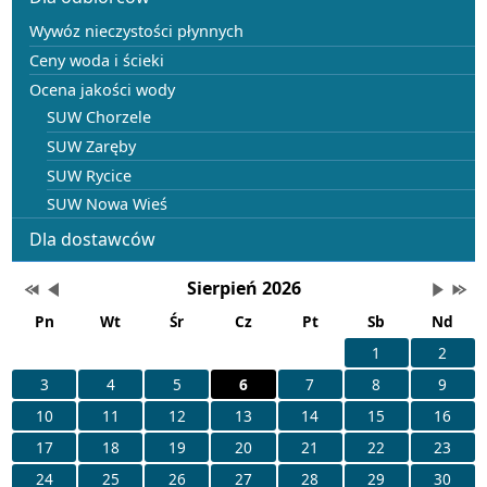
Wywóz nieczystości płynnych
Ceny woda i ścieki
Ocena jakości wody
SUW Chorzele
SUW Zaręby
SUW Rycice
SUW Nowa Wieś
Dla dostawców
Wydarzenia
Przestaw datę na Sierpień 2025
Przestaw datę na Lipiec 2026
Lista wydarzeń w miesiącu
Brak wydarzeń w tym
Przesta
Prze
Sierpień 2026
Pn
Wt
Śr
Cz
Pt
Sb
Nd
1
2
3
4
5
6
7
8
9
10
11
12
13
14
15
16
17
18
19
20
21
22
23
24
25
26
27
28
29
30