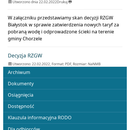
Utworzono dnia 22.02.2022
Drukuj
W załączniku przedstawiamy skan decyzji RZGW
Białystok w sprawie zatwierdzenia nowych taryf za
pobraną wodę i odprowadzone ścieki na terenie
gminy Chorzele
ZAŁĄCZNIKI
Decyzja RZGW
Utworzono: 22.02.2022, Format:
PDF
, Rozmiar:
NaNMB
Menu
Archiwum
Dokumenty
Osiągnięcia
Dostępność
Klauzula informacyjna RODO
Dla odbiorców