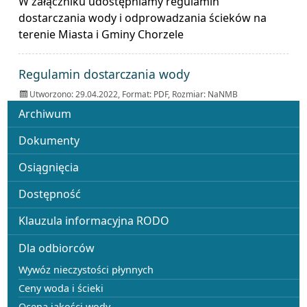
W załączniku udostępniamy regulamin
dostarczania wody i odprowadzania ścieków na
terenie Miasta i Gminy Chorzele
ZAŁĄCZNIKI
Regulamin dostarczania wody
Utworzono: 29.04.2022, Format:
PDF
, Rozmiar:
NaNMB
Menu
Archiwum
Dokumenty
Osiągnięcia
Dostępność
Klauzula informacyjna RODO
Dla odbiorców
Wywóz nieczystości płynnych
Ceny woda i ścieki
Ocena jakości wody