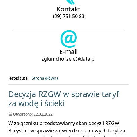
Kontakt
(29) 751 50 83
E-mail
zgkimchorzele@data.pl
Jesteś tutaj:
Strona główna
Strona główna
Aktualności, strona 2 z 2
Decyzja RZGW w sprawie taryf
za wodę i ścieki
Utworzono: 22.02.2022
W załączniku przedstawiamy skan decyzji RZGW
Białystok w sprawie zatwierdzenia nowych taryf za